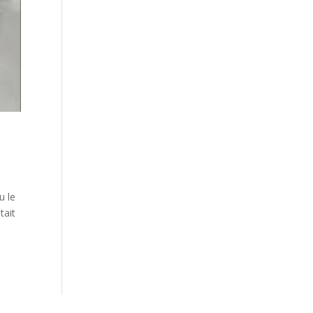
u le
tait